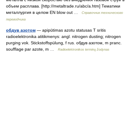
объем расплава. [http://metaltrade.ru/abc/a.htm] Тематики
металлургия в целом EN blow out …
Справочник технического
переводчика
обдув азотом
— apipūtimas azotu statusas T sritis
radioelektronika atitikmenys: angl. nitrogen dusting; nitrogen
purging vok. Stickstoffspülung, f rus. обдув азотом, m pranc.
soufflage par azote, m …
Radioelektronikos terminų žodynas