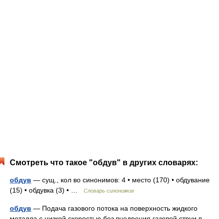
Смотреть что такое "обдув" в других словарях:
обдув
— сущ., кол во синонимов: 4 • место (170) • обдувание
(15) • обдувка (3) • …
Словарь синонимов
обдув
— Подача газового потока на поверхность жидкого
металла с низкой скоростью без внедрения газовой струи в