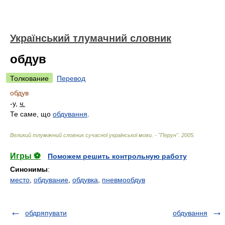
Український тлумачний словник
обдув
Толкование
Перевод
обдув
-у,
ч.
Те саме, що
обдування
.
Великий тлумачний словник сучасної української мови. - "Перун"
.
2005
.
Игры ⚽
Поможем решить контрольную работу
Синонимы
:
место
,
обдувание
,
обдувка
,
пневмообдув
обдряпувати
обдування