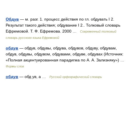
Обдув
— м. разг. 1. процесс действия по гл. обдувать I 2.
Результат такого действия; обдувание I 2.. Толковый словарь
Ефремовой. Т. Ф. Ефремова. 2000 …
Современный толковый
словарь русского языка Ефремовой
обдув
— обдув, обдувы, обдува, обдувов, обдуву, обдувам,
обдув, обдувы, обдувом, обдувами, обдуве, обдувах (Источник:
«Полная акцентуированная парадигма по А. А. Зализняку») …
Формы слов
обдув
— обд ув, а …
Русский орфографический словарь